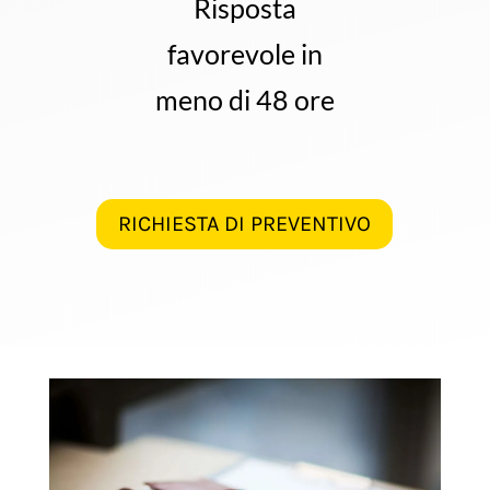
Risposta
favorevole in
meno di 48 ore
RICHIESTA DI PREVENTIVO