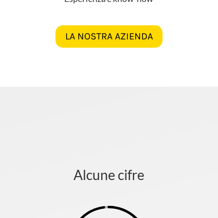
LA NOSTRA AZIENDA
Alcune cifre