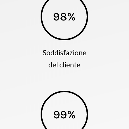
98
%
Soddisfazione
del cliente
99
%