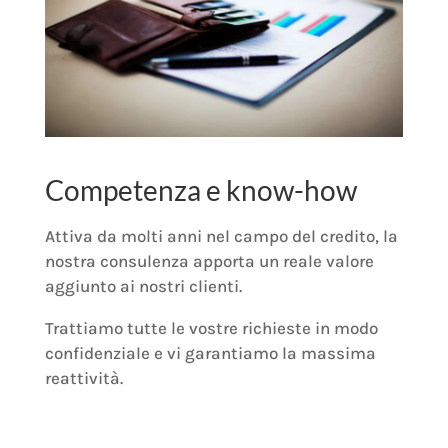
Competenza e know-how
Attiva da molti anni nel campo del credito, la
nostra consulenza apporta un reale valore
aggiunto ai nostri clienti.
Trattiamo tutte le vostre richieste in modo
confidenziale e vi garantiamo la massima
reattività.