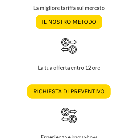
La migliore tariffa sul mercato
IL NOSTRO METODO
La tua offerta entro 12 ore
RICHIESTA DI PREVENTIVO
Esperienza e know-how