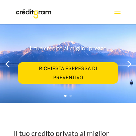
Il tuo credito al miglior prezzo
RICHIESTA ESPRESSA DI
PREVENTIVO
Il tuo credito privato al miglior